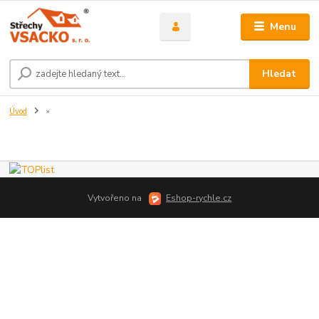
Menu
Hledat
Úvod
»
Vytvořeno na
Eshop-rychle.cz