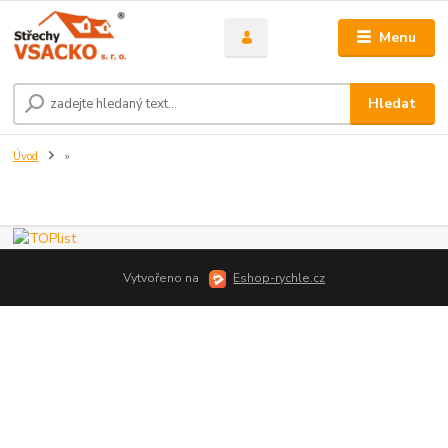
Menu
Hledat
Úvod
»
Vytvořeno na
Eshop-rychle.cz