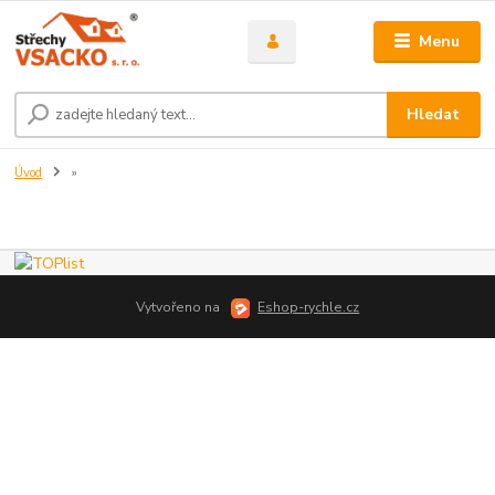
Menu
Hledat
Úvod
»
Vytvořeno na
Eshop-rychle.cz