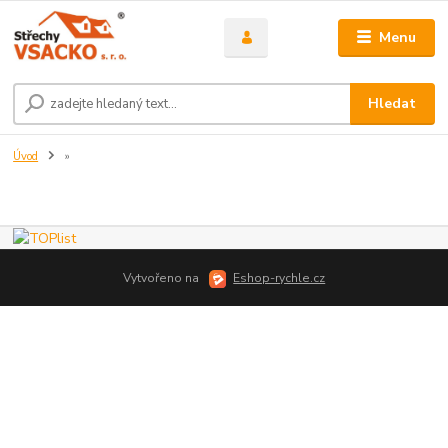
Menu
Hledat
Úvod
»
Vytvořeno na
Eshop-rychle.cz