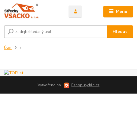
Menu
Hledat
Úvod
»
Vytvořeno na
Eshop-rychle.cz