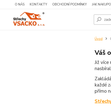
O NÁS
KONTAKTY
OBCHODNÍ PODMÍNKY
JAK NAKUP
Úvod
Váš o
Již víc
nasbíra
Zakládá
každé z
přímo n
Střech