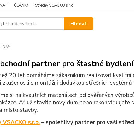
OVAT
ČLÁNKY
Střechy VSACKO s.r.o.
Hledat
O NÁS
bchodní partner pro šťastné bydlení
e než 20 let pomáháme zákazníkům realizovat kvalitní
li zkušenosti s montáží i dodávkou střešních systémů
me si na kvalitních materiálech od ověřených výrobců
akázce. Ať už stavíte nový dům nebo rekonstruujete s
a místo stavby.
y VSACKO s.r.o.
– spolehlivý partner pro vaši střec