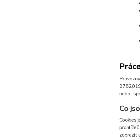
Práce
Provozov
27820190,
nebo „spr
Co js
Cookies j
prohlížeč
zobrazit 