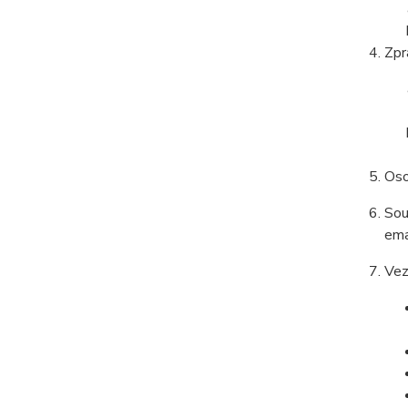
Zpr
Oso
Sou
ema
Vez