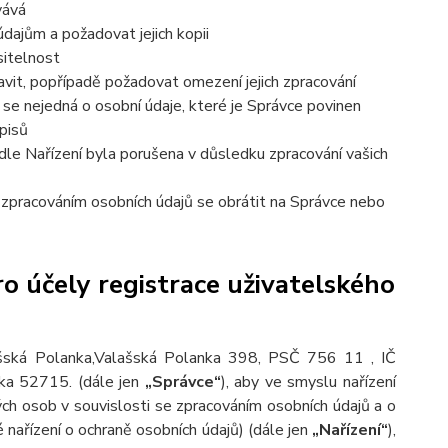
vává
dajům a požadovat jejich kopii
sitelnost
vit, popřípadě požadovat omezení jejich zpracování
se nejedná o osobní údaje, které je Správce povinen
pisů
dle Nařízení byla porušena v důsledku zpracování vašich
e zpracováním osobních údajů se obrátit na Správce nebo
o účely registrace uživatelského
ašská Polanka,Valašská Polanka 398, PSČ 756 11 , IČ
ožka 52715.
(dále jen
„Správce“
), aby ve smyslu nařízení
h osob v souvislosti se zpracováním osobních údajů a o
nařízení o ochraně osobních údajů) (dále jen
„Nařízení“
),