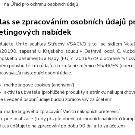
na Úřad pro ochranu osobních údajů
as se zpracováním osobních údajů pr
etingových nabídek
lujete tímto souhlas Střechy VSACKO s.r.o., se sídlem Val
20190, zapsaná u Krajského soudu v Ostravě, oddíl C, vlož
opského parlamentu a Rady (EU) č. 2016/679 o ochraně fyzickýc
ném pohybu těchto údajů a o zrušení směrnice 95/46/ES (obecné 
acovával/a následující osobní údaje:
marketingové cookies (anonymní)
aktivita uživatele (prohlížené produkty a stránky, nákupní chov
e uvedené osobní údaje budou zpracovány za účelem:
marketingového zpracování Vašich nákupních preferencí
personalizace (tedy přizpůsobení) obchodních nabídek či kamp
hlas udělujete na zpracování po dobu
90 dní
a to za účelem: