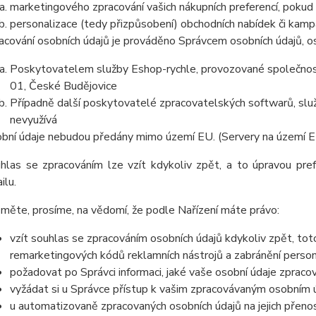
marketingového zpracování vašich nákupních preferencí, pokud
personalizace (tedy přizpůsobení) obchodních nabídek či kamp
acování osobních údajů je prováděno Správcem osobních údajů, os
Poskytovatelem služby Eshop-rychle, provozované společnost
01, České Budějovice
Případně další poskytovatelé zpracovatelských softwarů, služ
nevyužívá
bní údaje nebudou předány mimo území EU. (Servery na území 
hlas se zpracováním lze vzít kdykoliv zpět, a to
úpravou pre
ilu.
měte, prosíme, na vědomí, že podle Nařízení máte právo:
vzít souhlas se zpracováním osobních údajů kdykoliv zpět, to
remarketingových kódů reklamních nástrojů a zabránění perso
požadovat po Správci informaci, jaké vaše osobní údaje zpraco
vyžádat si u Správce přístup k vašim zpracovávaným osobním ú
u automatizovaně zpracovaných osobních údajů na jejich přeno