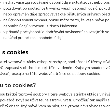
nechat vaše zpracovávané osobní údaje aktualizovat nebo opra
požadovat po společnosti výmaz vašich osobních údajů, pokud 
nebo oprávněn dále zpracovávat dle příslušných právních před
na účinnou soudní ochranu, pokud máte za to, že vaše práva po
osobních údajů v rozporu s tímto Nařízením
v případě pochybností o dodržování povinností souvisejících s
na Úřad pro ochranu osobních údajů
 s cookies
atel webové stránky eshop-strechy.cz, společnost Střechy VSAC
 zapsaná v obchodním rejstříku vedeném Krajským soudem v Ostr
ávce“) pracuje na této webové stránce se soubory cookies.
ou to cookies?
sou krátké textové soubory, které webová stránka ukládá v návšt
 pokaždé, když se uživatel na stránku vrátí. Umožňují tak napříkla
určitý obsah šitý právě Vám na míru, analyzovat návštěvnost we