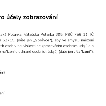
o účely zobrazování
ašská Polanka, Valašská Polanka 398, PSČ 756 11, IČ
ka 52715.
(dále jen
„Správce“
), aby ve smyslu nařízení
h osob v souvislosti se zpracováním osobních údajů a o
nařízení o ochraně osobních údajů) (dále jen
„Nařízení“
),
ání)
aní