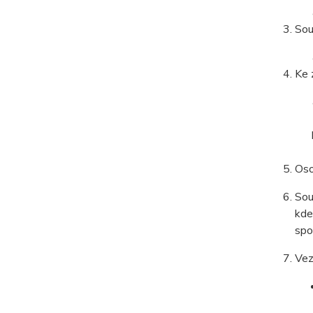
Sou
Ke 
Oso
Sou
kde
spo
Vez