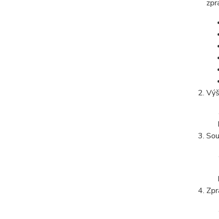
zpr
Výš
Sou
Zpr