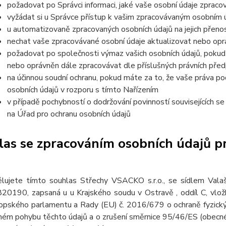
požadovat po Správci informaci, jaké vaše osobní údaje zpraco
vyžádat si u Správce přístup k vašim zpracovávaným osobním ú
u automatizovaně zpracovaných osobních údajů na jejich přeno
nechat vaše zpracovávané osobní údaje aktualizovat nebo opra
požadovat po společnosti výmaz vašich osobních údajů, pokud 
nebo oprávněn dále zpracovávat dle příslušných právních před
na účinnou soudní ochranu, pokud máte za to, že vaše práva po
osobních údajů v rozporu s tímto Nařízením
v případě pochybností o dodržování povinností souvisejících s
na Úřad pro ochranu osobních údajů
as se zpracováním osobních údajů pr
lujete tímto souhlas Střechy VSACKO s.r.o., se sídlem Val
20190, zapsaná u u Krajského soudu v Ostravě , oddíl C, vl
opského parlamentu a Rady (EU) č. 2016/679 o ochraně fyzickýc
ném pohybu těchto údajů a o zrušení směrnice 95/46/ES (obecné 