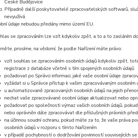
České Budějovice
Případně další poskytovatelé zpracovatelských softwarů, služ
nevyužívá.
bní údaje nebudou předány mimo území EU.
hlas se zpracováním lze vzít kdykoliv zpět, a to
a to zasláním do
měte, prosíme, na vědomí, že podle Nařízení máte právo:
vzít souhlas se zpracováním osobních údajů kdykoliv zpět, to
registrace z databáze včetně s tím spojených osobních údajů
požadovat po Správci informaci, jaké vaše osobní údaje zpraco
vyžádat si u Správce přístup k vašim zpracovávaným osobním ú
u automatizovaně zpracovaných osobních údajů na jejich přeno
nechat vaše zpracovávané osobní údaje aktualizovat nebo opra
požadovat po společnosti výmaz vašich osobních údajů, pokud 
nebo oprávněn dále zpracovávat dle příslušných právních před
na účinnou soudní ochranu, pokud máte za to, že vaše práva po
osobních údajů v rozporu s tímto Nařízením
v případě pochybností o dodržování povinností souvisejících s