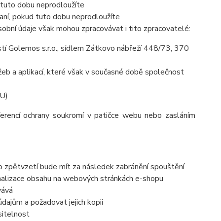
 tuto dobu neprodloužíte
aní, pokud tuto dobu neprodloužíte
obní údaje však mohou zpracovávat i tito zpracovatelé:
í Golemos s.r.o., sídlem Zátkovo nábřeží 448/73, 370
eb a aplikací, které však v současné době společnost
EU)
ferencí ochrany soukromí v patičce webu nebo zasláním
to zpětvzetí bude mít za následek
zabránění spouštění
nalizace obsahu na webových stránkách e-shopu
vává
dajům a požadovat jejich kopii
sitelnost