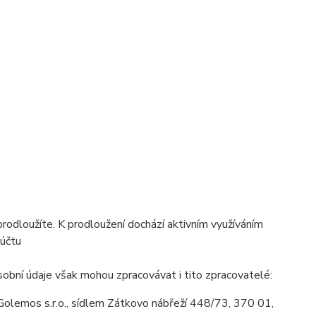
prodloužíte. K prodloužení dochází aktivním využíváním
 účtu
obní údaje však mohou zpracovávat i tito zpracovatelé:
olemos s.r.o., sídlem Zátkovo nábřeží 448/73, 370 01,