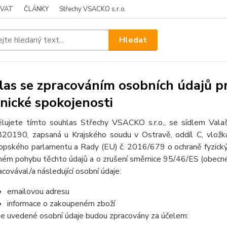
OVAT
ČLÁNKY
Střechy VSACKO s.r.o.
Hledat
as se zpracováním osobních údajů pr
nické spokojenosti
lujete tímto souhlas Střechy VSACKO s.r.o., se sídlem Val
20190, zapsaná u Krajského soudu v Ostravě, oddíl C, vlož
opského parlamentu a Rady (EU) č. 2016/679 o ochraně fyzickýc
ném pohybu těchto údajů a o zrušení směrnice 95/46/ES (obecné 
acovával/a následující osobní údaje:
emailovou adresu
informace o zakoupeném zboží
e uvedené osobní údaje budou zpracovány za účelem: