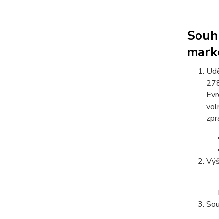
Souhl
mark
Udě
278
Evr
vol
zpr
Výš
Sou