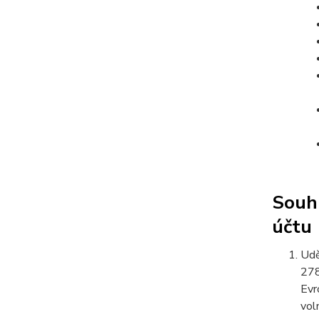
Souhl
účtu
Udě
278
Evr
vol