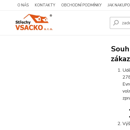
O NÁS
KONTAKTY
OBCHODNÍ PODMÍNKY
JAK NAKUP
Souhl
zákaz
Udě
278
Evr
vol
zpr
Výš