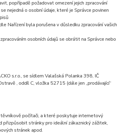
vit, popřípadě požadovat omezení jejich zpracování
se nejedná o osobní údaje, které je Správce povinen
pisů
dle Nařízení byla porušena v důsledku zpracování vašich
e zpracováním osobních údajů se obrátit na Správce nebo
KO s.r.o., se sídlem Valašská Polanka 398, IČ
avě , oddíl C, vložka 52715 (dále jen „prodávající“
ěvníkově počítači, a které poskytuje internetový
d přizpůsobit stránky pro ideální zákaznický zážitek,
bových stránek apod.