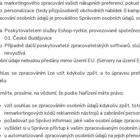
marketingového zpracování vašich nákupních preferencí, pokud
personalizace (tedy přizpůsobení) obchodních nabídek či kamp
acování osobních údajů je prováděno Správcem osobních údajů, os
Poskytovatelem služby Eshop-rychle, provozované společnost
01, České Budějovice
Případně další poskytovatelé zpracovatelských softwarů, služ
nevyužívá
bní údaje nebudou předány mimo území EU. (Servery na území 
hlas se zpracováním lze vzít kdykoliv zpět, a to
úpravou pre
ilu.
měte, prosíme, na vědomí, že podle Nařízení máte právo:
vzít souhlas se zpracováním osobních údajů kdykoliv zpět, to
remarketingových kódů reklamních nástrojů a zabránění perso
požadovat po Správci informaci, jaké vaše osobní údaje zpraco
vyžádat si u Správce přístup k vašim zpracovávaným osobním ú
u automatizovaně zpracovaných osobních údajů na jejich přeno