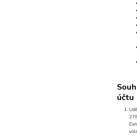
Souhl
účtu
Udě
278
Evr
vol