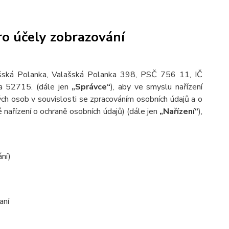
o účely zobrazování
ašská Polanka, Valašská Polanka 398, PSČ 756 11, IČ
ka 52715.
(dále jen
„Správce“
), aby ve smyslu nařízení
h osob v souvislosti se zpracováním osobních údajů a o
nařízení o ochraně osobních údajů) (dále jen
„Nařízení“
),
ání)
aní