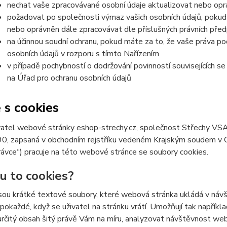
nechat vaše zpracovávané osobní údaje aktualizovat nebo opra
požadovat po společnosti výmaz vašich osobních údajů, pokud 
nebo oprávněn dále zpracovávat dle příslušných právních před
na účinnou soudní ochranu, pokud máte za to, že vaše práva po
osobních údajů v rozporu s tímto Nařízením
v případě pochybností o dodržování povinností souvisejících s
na Úřad pro ochranu osobních údajů
 s cookies
atel webové stránky eshop-strechy.cz, společnost Střechy VSAC
 zapsaná v obchodním rejstříku vedeném Krajským soudem v Ostr
ávce“) pracuje na této webové stránce se soubory cookies.
ou to cookies?
sou krátké textové soubory, které webová stránka ukládá v návšt
 pokaždé, když se uživatel na stránku vrátí. Umožňují tak napříkla
určitý obsah šitý právě Vám na míru, analyzovat návštěvnost we