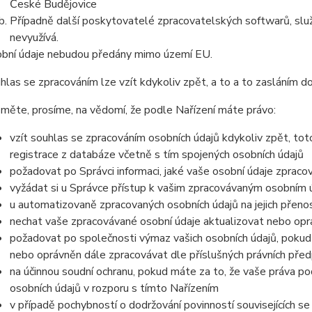
České Budějovice
Případně další poskytovatelé zpracovatelských softwarů, služ
nevyužívá.
bní údaje nebudou předány mimo území EU.
hlas se zpracováním lze vzít kdykoliv zpět, a to
a to zasláním do
měte, prosíme, na vědomí, že podle Nařízení máte právo:
vzít souhlas se zpracováním osobních údajů kdykoliv zpět, to
registrace z databáze včetně s tím spojených osobních údajů
požadovat po Správci informaci, jaké vaše osobní údaje zpraco
vyžádat si u Správce přístup k vašim zpracovávaným osobním ú
u automatizovaně zpracovaných osobních údajů na jejich přeno
nechat vaše zpracovávané osobní údaje aktualizovat nebo opra
požadovat po společnosti výmaz vašich osobních údajů, pokud 
nebo oprávněn dále zpracovávat dle příslušných právních před
na účinnou soudní ochranu, pokud máte za to, že vaše práva po
osobních údajů v rozporu s tímto Nařízením
v případě pochybností o dodržování povinností souvisejících s