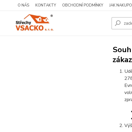
O NÁS
KONTAKTY
OBCHODNÍ PODMÍNKY
JAK NAKUP
Souhl
zákaz
Udě
278
Evr
vol
zpr
Výš