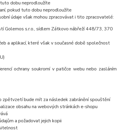
 tuto dobu neprodloužíte
aní, pokud tuto dobu neprodloužíte
obní údaje však mohou zpracovávat i tito zpracovatelé:
í Golemos s.r.o., sídlem Zátkovo nábřeží 448/73, 370
eb a aplikací, které však v současné době společnost
EU)
ferencí ochrany soukromí v patičce webu nebo zasláním
to zpětvzetí bude mít za následek
zabránění spouštění
nalizace obsahu na webových stránkách e-shopu
vává
dajům a požadovat jejich kopii
sitelnost