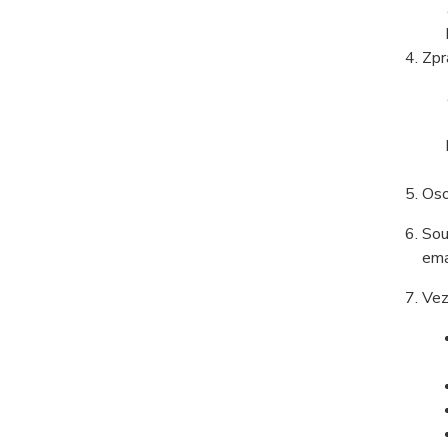
Zpr
Oso
Sou
ema
Vez