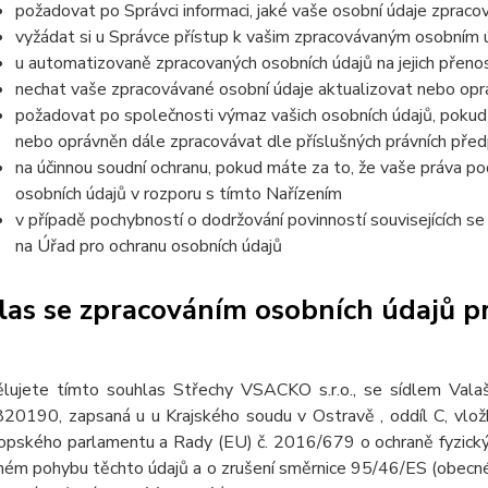
požadovat po Správci informaci, jaké vaše osobní údaje zpraco
vyžádat si u Správce přístup k vašim zpracovávaným osobním ú
u automatizovaně zpracovaných osobních údajů na jejich přeno
nechat vaše zpracovávané osobní údaje aktualizovat nebo opra
požadovat po společnosti výmaz vašich osobních údajů, pokud 
nebo oprávněn dále zpracovávat dle příslušných právních před
na účinnou soudní ochranu, pokud máte za to, že vaše práva po
osobních údajů v rozporu s tímto Nařízením
v případě pochybností o dodržování povinností souvisejících s
na Úřad pro ochranu osobních údajů
as se zpracováním osobních údajů pr
lujete tímto souhlas Střechy VSACKO s.r.o., se sídlem Val
20190, zapsaná u u Krajského soudu v Ostravě , oddíl C, vl
opského parlamentu a Rady (EU) č. 2016/679 o ochraně fyzickýc
ném pohybu těchto údajů a o zrušení směrnice 95/46/ES (obecné 