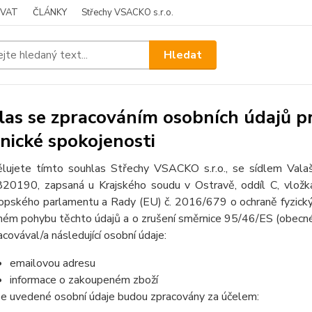
OVAT
ČLÁNKY
Střechy VSACKO s.r.o.
Hledat
as se zpracováním osobních údajů pr
nické spokojenosti
lujete tímto souhlas Střechy VSACKO s.r.o., se sídlem Val
20190, zapsaná u Krajského soudu v Ostravě, oddíl C, vlož
opského parlamentu a Rady (EU) č. 2016/679 o ochraně fyzickýc
ném pohybu těchto údajů a o zrušení směrnice 95/46/ES (obecné 
acovával/a následující osobní údaje:
emailovou adresu
informace o zakoupeném zboží
e uvedené osobní údaje budou zpracovány za účelem: