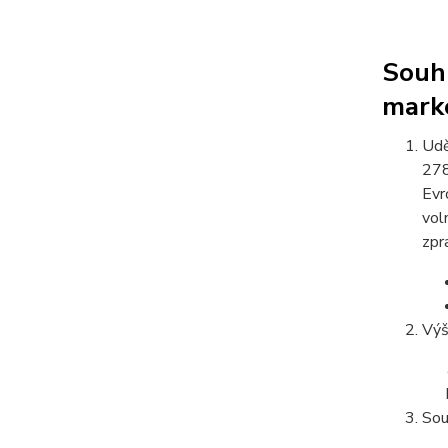
Souhl
mark
Udě
278
Evr
vol
zpr
Výš
Sou