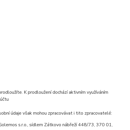
prodloužíte. K prodloužení dochází aktivním využíváním
 účtu
obní údaje však mohou zpracovávat i tito zpracovatelé:
olemos s.r.o., sídlem Zátkovo nábřeží 448/73, 370 01,