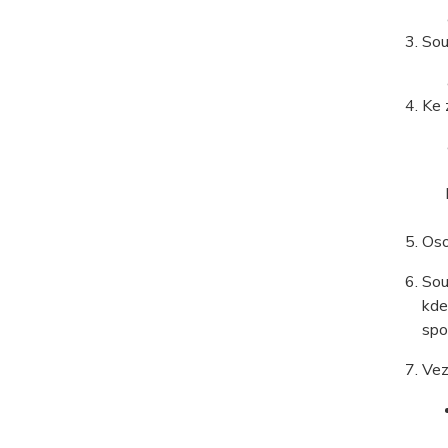
Sou
Ke 
Oso
Sou
kde
spo
Vez