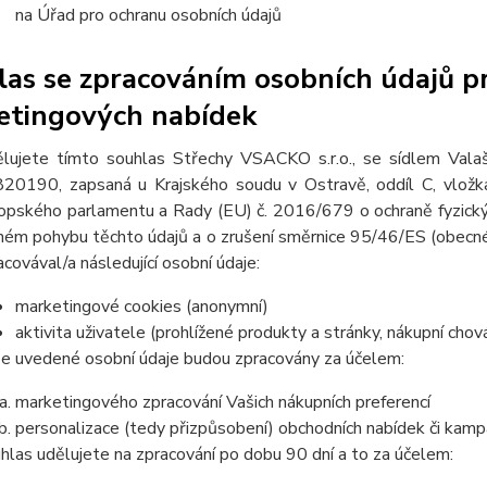
na Úřad pro ochranu osobních údajů
as se zpracováním osobních údajů pr
etingových nabídek
lujete tímto souhlas Střechy VSACKO s.r.o., se sídlem Val
20190, zapsaná u Krajského soudu v Ostravě, oddíl C, vlož
opského parlamentu a Rady (EU) č. 2016/679 o ochraně fyzickýc
ném pohybu těchto údajů a o zrušení směrnice 95/46/ES (obecné 
acovával/a následující osobní údaje:
marketingové cookies (anonymní)
aktivita uživatele (prohlížené produkty a stránky, nákupní chov
e uvedené osobní údaje budou zpracovány za účelem:
marketingového zpracování Vašich nákupních preferencí
personalizace (tedy přizpůsobení) obchodních nabídek či kamp
hlas udělujete na zpracování po dobu
90 dní
a to za účelem: