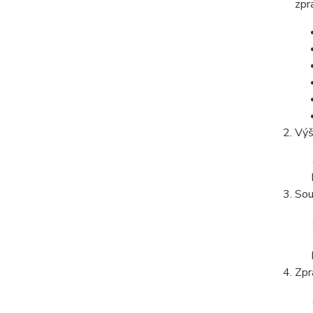
zpr
Výš
Sou
Zpr