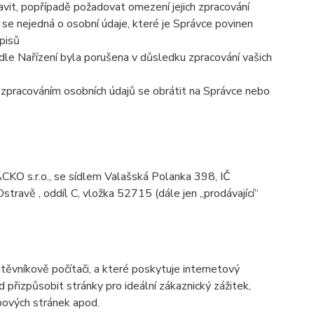
vit, popřípadě požadovat omezení jejich zpracování
se nejedná o osobní údaje, které je Správce povinen
pisů
dle Nařízení byla porušena v důsledku zpracování vašich
e zpracováním osobních údajů se obrátit na Správce nebo
KO s.r.o., se sídlem Valašská Polanka 398, IČ
avě , oddíl C, vložka 52715 (dále jen „prodávající“
ěvníkově počítači, a které poskytuje internetový
d přizpůsobit stránky pro ideální zákaznický zážitek,
bových stránek apod.