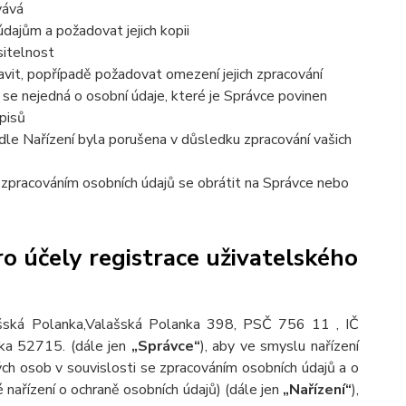
vává
dajům a požadovat jejich kopii
sitelnost
vit, popřípadě požadovat omezení jejich zpracování
se nejedná o osobní údaje, které je Správce povinen
pisů
dle Nařízení byla porušena v důsledku zpracování vašich
e zpracováním osobních údajů se obrátit na Správce nebo
o účely registrace uživatelského
ašská Polanka,Valašská Polanka 398, PSČ 756 11 , IČ
ožka 52715.
(dále jen
„Správce“
), aby ve smyslu nařízení
h osob v souvislosti se zpracováním osobních údajů a o
nařízení o ochraně osobních údajů) (dále jen
„Nařízení“
),