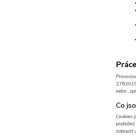
Práce
Provozov
27820190,
nebo „spr
Co js
Cookies j
prohlížeč
zobrazit 