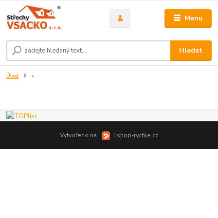
Menu
Hledat
Úvod
»
Vytvořeno na
Eshop-rychle.cz